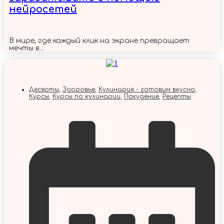
нейросетей
В мире, где каждый клик на экране превращает
мечты в...
Десерты
,
Здоровье
,
Кулинария - готовим вкусно
,
Курсы
,
Курсы по кулинарии
,
Похудение
,
Рецепты