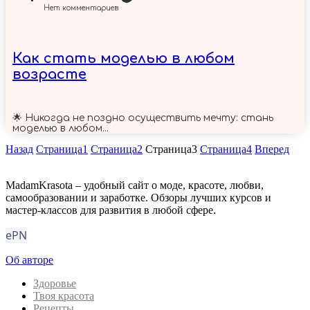
Нет комментариев
Как стать моделью в любом
возрасте
🌟 Никогда не поздно осуществить мечту: стань
моделью в любом...
Назад
Страница
1
Страница
2
Страница
3
Страница
4
Вперед
MadamKrasota – удобный сайт о моде, красоте, любви,
самообразовании и заработке. Обзоры лучших курсов и
мастер-классов для развития в любой сфере.
ePN
Об авторе
Здоровье
Твоя красота
Рецепты