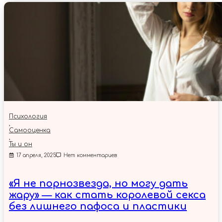
Психология
,
Самооценка
,
Ты и он
17 апреля, 2025
Нет комментариев
«Я не порнозвезда, но могу дать
жару» — как стать королевой секса
без лишнего пафоса и пластики