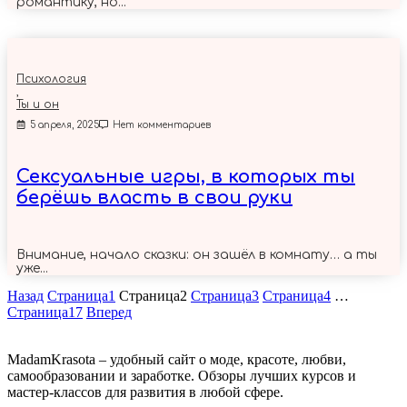
романтику, но...
Психология
,
Ты и он
5 апреля, 2025
Нет комментариев
Сексуальные игры, в которых ты
берёшь власть в свои руки
Внимание, начало сказки: он зашёл в комнату… а ты
уже...
Назад
Страница
1
Страница
2
Страница
3
Страница
4
…
Страница
17
Вперед
MadamKrasota – удобный сайт о моде, красоте, любви,
самообразовании и заработке. Обзоры лучших курсов и
мастер-классов для развития в любой сфере.