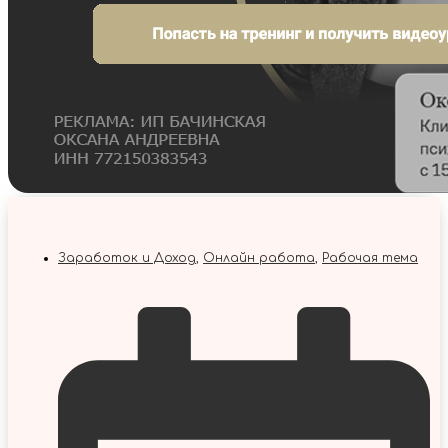
Заработок и Доход
,
Онлайн работа
,
Рабочая тема