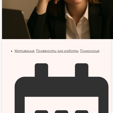
Мотивация
,
Полезности для работы
,
Психология