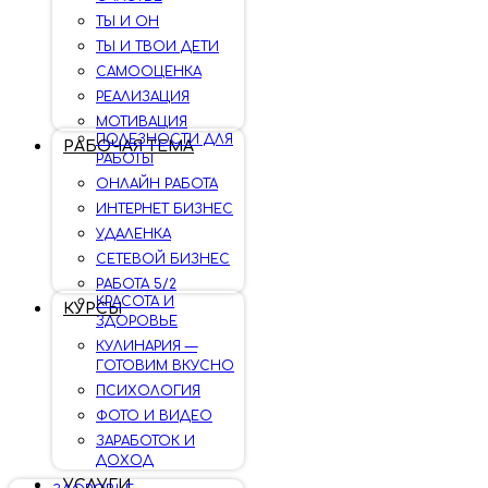
ТЫ И ОН
ТЫ И ТВОИ ДЕТИ
САМООЦЕНКА
РЕАЛИЗАЦИЯ
МОТИВАЦИЯ
ПОЛЕЗНОСТИ ДЛЯ
РАБОЧАЯ ТЕМА
РАБОТЫ
ОНЛАЙН РАБОТА
ИНТЕРНЕТ БИЗНЕС
УДАЛЕНКА
СЕТЕВОЙ БИЗНЕС
РАБОТА 5/2
КРАСОТА И
КУРСЫ
ЗДОРОВЬЕ
КУЛИНАРИЯ —
ГОТОВИМ ВКУСНО
ПСИХОЛОГИЯ
ФОТО И ВИДЕО
ЗАРАБОТОК И
ДОХОД
УСЛУГИ