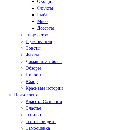
Овощи
Фрукты
Рыба
Мясо
Десерты
Творчество
Путешествия
Советы
Факты
Домашние заботы
Обзоры
Новости
Юмор
Красивые истории
Психология
Красота Сознания
Счастье
Ты и он
Ты и твои дети
Самооценка