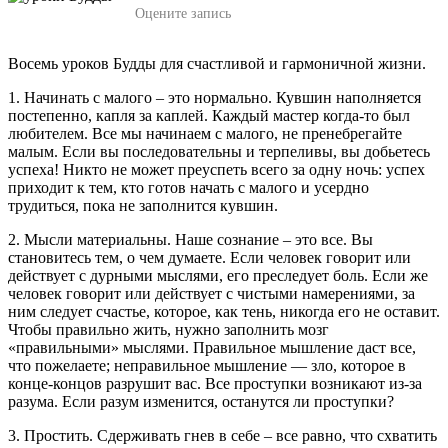
Оцените запись
Восемь уроков Будды для счастливой и гармоничной жизни.
1. Начинать с малого – это нормально. Кувшин наполняется
постепенно, капля за каплей. Каждый мастер когда-то был
любителем. Все мы начинаем с малого, не пренебрегайте
малым. Если вы последовательны и терпеливы, вы добьетесь
успеха! Никто не может преуспеть всего за одну ночь: успех
приходит к тем, кто готов начать с малого и усердно
трудиться, пока не заполнится кувшин.
2. Мысли материальны. Наше сознание – это все. Вы
становитесь тем, о чем думаете. Если человек говорит или
действует с дурными мыслями, его преследует боль. Если же
человек говорит или действует с чистыми намерениями, за
ним следует счастье, которое, как тень, никогда его не оставит.
Чтобы правильно жить, нужно заполнить мозг
«правильными» мыслями. Правильное мышление даст все,
что пожелаете; неправильное мышление — зло, которое в
конце-концов разрушит вас. Все проступки возникают из-за
разума. Если разум изменится, останутся ли проступки?
3. Простить. Сдерживать гнев в себе – все равно, что схватить