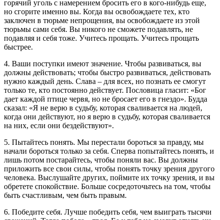
горячий уголь с намерением бросить его в кого-нибудь еще,
но сгорите именно вы. Когда вы освобождаете тех, кто
заключен в тюрьме непрощения, вы освобождаете из этой
тюрьмы сами себя. Вы никого не сможете подавлять, не
подавляя и себя тоже. Учитесь прощать. Учитесь прощать
быстрее.
4. Ваши поступки имеют значение. Чтобы развиваться, вы
должны действовать; чтобы быстро развиваться, действовать
нужно каждый день. Слава – для всех, но познать ее смогут
только те, кто постоянно действует. Пословица гласит: «Бог
дает каждой птице червя, но не бросает его в гнездо». Будда
сказал: «Я не верю в судьбу, которая сваливается на людей,
когда они действуют, но я верю в судьбу, которая сваливается
на них, если они бездействуют».
5. Пытайтесь понять. Мы перестали бороться за правду, мы
начали бороться только за себя. Сперва попытайтесь понять, и
лишь потом постарайтесь, чтобы поняли вас. Вы должны
приложить все свои силы, чтобы понять точку зрения другого
человека. Выслушайте других, поймите их точку зрения, и вы
обретете спокойствие. Больше сосредоточьтесь на том, чтобы
быть счастливым, чем быть правым.
6. Победите себя. Лучше победить себя, чем выиграть тысячи