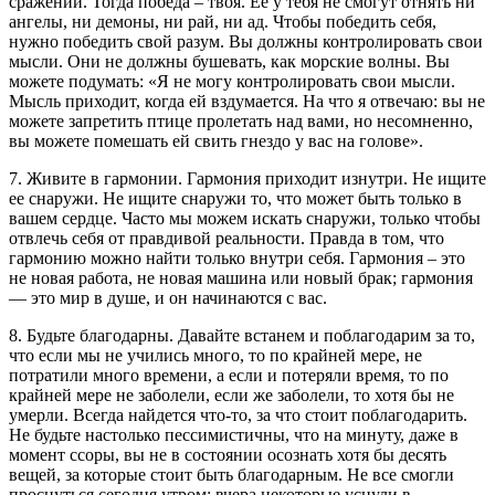
сражений. Тогда победа – твоя. Ее у тебя не смогут отнять ни
ангелы, ни демоны, ни рай, ни ад. Чтобы победить себя,
нужно победить свой разум. Вы должны контролировать свои
мысли. Они не должны бушевать, как морские волны. Вы
можете подумать: «Я не могу контролировать свои мысли.
Мысль приходит, когда ей вздумается. На что я отвечаю: вы не
можете запретить птице пролетать над вами, но несомненно,
вы можете помешать ей свить гнездо у вас на голове».
7. Живите в гармонии. Гармония приходит изнутри. Не ищите
ее снаружи. Не ищите снаружи то, что может быть только в
вашем сердце. Часто мы можем искать снаружи, только чтобы
отвлечь себя от правдивой реальности. Правда в том, что
гармонию можно найти только внутри себя. Гармония – это
не новая работа, не новая машина или новый брак; гармония
— это мир в душе, и он начинаются с вас.
8. Будьте благодарны. Давайте встанем и поблагодарим за то,
что если мы не учились много, то по крайней мере, не
потратили много времени, а если и потеряли время, то по
крайней мере не заболели, если же заболели, то хотя бы не
умерли. Всегда найдется что-то, за что стоит поблагодарить.
Не будьте настолько пессимистичны, что на минуту, даже в
момент ссоры, вы не в состоянии осознать хотя бы десять
вещей, за которые стоит быть благодарным. Не все смогли
проснуться сегодня утром; вчера некоторые уснули в