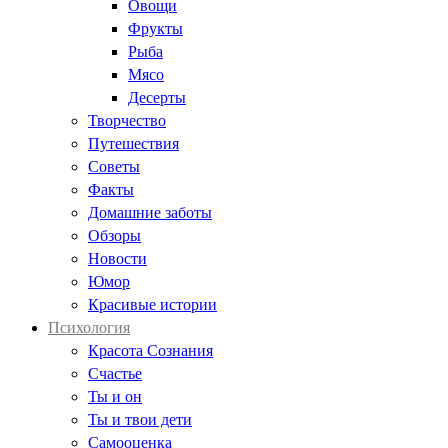
Овощи
Фрукты
Рыба
Мясо
Десерты
Творчество
Путешествия
Советы
Факты
Домашние заботы
Обзоры
Новости
Юмор
Красивые истории
Психология
Красота Сознания
Счастье
Ты и он
Ты и твои дети
Самооценка