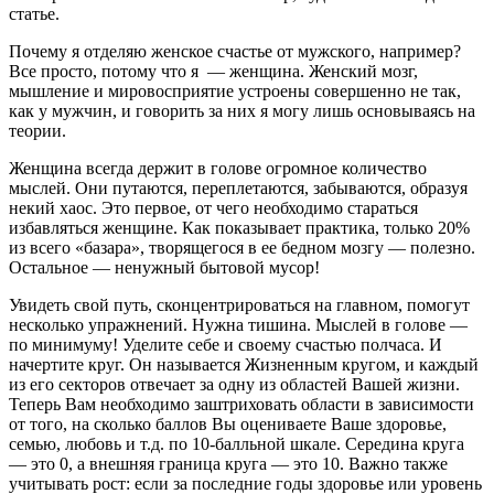
статье.
Почему я отделяю женское счастье от мужского, например?
Все просто, потому что я — женщина. Женский мозг,
мышление и мировосприятие устроены совершенно не так,
как у мужчин, и говорить за них я могу лишь основываясь на
теории.
Женщина всегда держит в голове огромное количество
мыслей. Они путаются, переплетаются, забываются, образуя
некий хаос. Это первое, от чего необходимо стараться
избавляться женщине. Как показывает практика, только 20%
из всего «базара», творящегося в ее бедном мозгу — полезно.
Остальное — ненужный бытовой мусор!
Увидеть свой путь, сконцентрироваться на главном, помогут
несколько упражнений. Нужна тишина. Мыслей в голове —
по минимуму! Уделите себе и своему счастью полчаса. И
начертите круг. Он называется Жизненным кругом, и каждый
из его секторов отвечает за одну из областей Вашей жизни.
Теперь Вам необходимо заштриховать области в зависимости
от того, на сколько баллов Вы оцениваете Ваше здоровье,
семью, любовь и т.д. по 10-балльной шкале. Середина круга
— это 0, а внешняя граница круга — это 10. Важно также
учитывать рост: если за последние годы здоровье или уровень