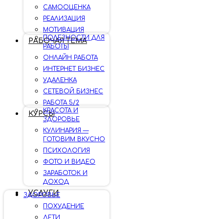
САМООЦЕНКА
РЕАЛИЗАЦИЯ
МОТИВАЦИЯ
ПОЛЕЗНОСТИ ДЛЯ
РАБОЧАЯ ТЕМА
РАБОТЫ
ОНЛАЙН РАБОТА
ИНТЕРНЕТ БИЗНЕС
УДАЛЕНКА
СЕТЕВОЙ БИЗНЕС
РАБОТА 5/2
КРАСОТА И
КУРСЫ
ЗДОРОВЬЕ
КУЛИНАРИЯ —
ГОТОВИМ ВКУСНО
ПСИХОЛОГИЯ
ФОТО И ВИДЕО
ЗАРАБОТОК И
ДОХОД
УСЛУГИ
ЗДОРОВЬЕ
ПОХУДЕНИЕ
ДЕТИ