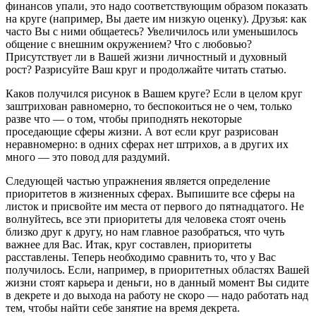
финансов упали, это надо соответствующим образом показать
на круге (например, Вы даете им низкую оценку). Друзья: как
часто Вы с ними общаетесь? Увеличилось или уменьшилось
общение с внешним окружением? Что с любовью?
Присутствует ли в Вашей жизни личностный и духовный
рост? Разрисуйте Ваш круг и продолжайте читать статью.
Каков получился рисунок в Вашем круге? Если в целом круг
заштрихован равномерно, то беспокоиться не о чем, только
разве что — о том, чтобы приподнять некоторые
проседающие сферы жизни. А вот если круг разрисован
неравномерно: в одних сферах нет штрихов, а в других их
много — это повод для раздумий.
Следующей частью упражнения является определение
приоритетов в жизненных сферах. Выпишите все сферы на
листок и присвойте им места от первого до пятнадцатого. Не
волнуйтесь, все эти приоритеты для человека стоят очень
близко друг к другу, но нам главное разобраться, что чуть
важнее для Вас. Итак, круг составлен, приоритеты
расставлены. Теперь необходимо сравнить то, что у Вас
получилось. Если, например, в приоритетных областях Вашей
жизни стоят карьера и деньги, но в данный момент Вы сидите
в декрете и до выхода на работу не скоро — надо работать над
тем, чтобы найти себе занятие на время декрета.