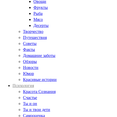
Овощи
Фрукты
Рыба
Мясо
Десерты
Творчество
Путешествия
Советы
Факты
Домашние заботы
Обзоры
Новости
Юмор
Красивые истории
Психология
Красота Сознания
Счастье
Ты и он
Ты и твои дети
Самооценка