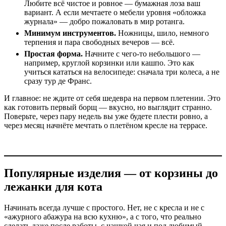
Любите всё чистое и ровное — бумажная лоза ваш
вариант. А если мечтаете о мебели уровня «обложка
журнала» — добро пожаловать в мир ротанга.
Минимум инструментов.
Ножницы, шило, немного
терпения и пара свободных вечеров — всё.
Простая форма.
Начните с чего-то небольшого —
например, круглой корзинки или кашпо. Это как
учиться кататься на велосипеде: сначала три колеса, а не
сразу тур де Франс.
И главное: не ждите от себя шедевра на первом плетении. Это
как готовить первый борщ — вкусно, но выглядит странно.
Поверьте, через пару недель вы уже будете плести ровно, а
через месяц начнёте мечтать о плетёном кресле на террасе.
Популярные изделия — от корзины до
лежанки для кота
Начинать всегда лучше с простого. Нет, не с кресла и не с
«ажурного абажура на всю кухню», а с того, что реально
сделать даже после работы, с чашкой чая и под любимый