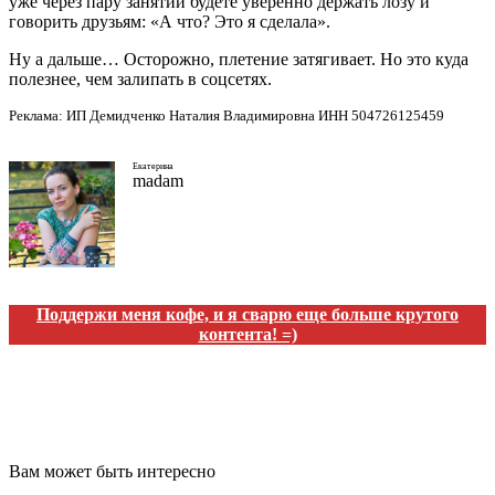
уже через пару занятий будете уверенно держать лозу и
говорить друзьям: «А что? Это я сделала».
Ну а дальше… Осторожно, плетение затягивает. Но это куда
полезнее, чем залипать в соцсетях.
Реклама: ИП Демидченко Наталия Владимировна ИНН 504726125459
Екатерина
madam
Поддержи меня кофе, и я сварю еще больше крутого
контента! =)
Вам может быть интересно